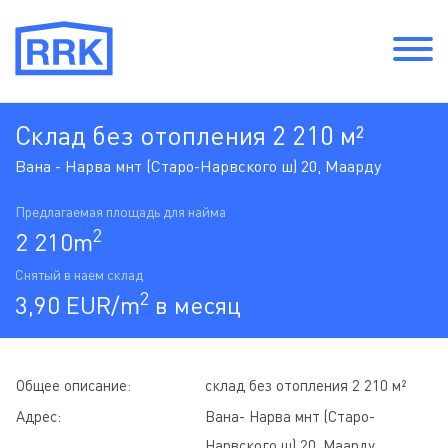
Склад без отопления 2 210 м²
Вана - Нарва мнт (Старо-Нарвского ш) 20, Маарду
Предлагаемая площадь для найма
2
2 210m
Снятый в наем склад
2
3,90 EUR/m
в месяц
Общее описание:
склад без отопления 2 210 м²
Адрес:
Вана- Нарва мнт (Старо-
Нарвского ш) 20, Маарду