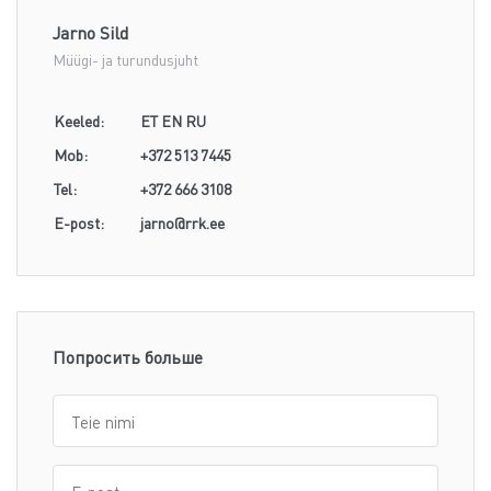
Jarno Sild
Müügi- ja turundusjuht
Keeled:
ET EN RU
Mob:
+372 513 7445
Tel:
+372 666 3108
E-post:
jarno@rrk.ee
Попросить больше