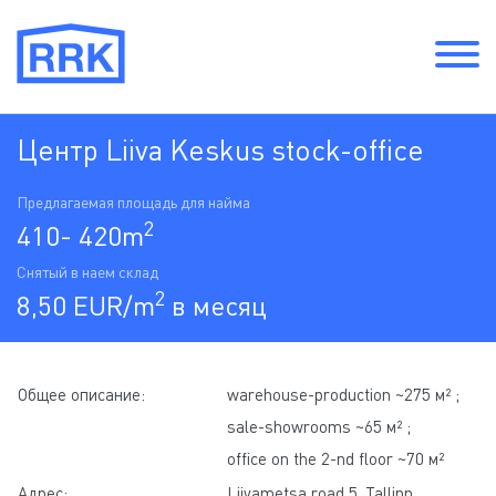
Центр Liiva Keskus stock-office
Предлагаемая площадь для найма
2
410- 420m
Снятый в наем склад
2
8,50 EUR/m
в месяц
Общее описание:
warehouse-production ~275 м² ;
sale-showrooms ~65 м² ;
office on the 2-nd floor ~70 м²
Адрес:
Liivametsa road 5, Tallinn