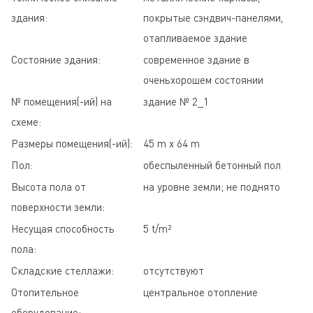
здания:
покрытые сэндвич-панелями,
отапливаемое здание
Состояние здания:
современное здание в
оченьхорошем состоянии
№ помещения(-ий) на
здание № 2_1
схеме:
Размеры помещения(-ий):
45 m x 64 m
Пол:
обеспыленный бетонный пол
Высота пола от
на уровне земли; не поднято
поверхности земли:
Несущая способность
5 t/m²
пола:
Складские стеллажи:
отсутствуют
Отопительное
центральное отопление
оборудование: