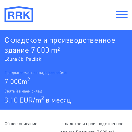
Cкладское и производственное
здание 7 000 m²
Lõuna 6b, Paldiski
Предлагаемая площадь для найма
2
7 000m
Снятый в наем склад
2
3,10 EUR/m
в месяц
Общее описание:
cкладское и производственное