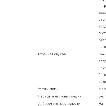
погр
эвак
отоп
водо
сист
Бесп
ниж
Охранная служба:
Ночн
терр
круг
бесп
техн
Услуги связи:
Mожн
Парковка легковых машин:
Бес
Добавочные возможности:
На т