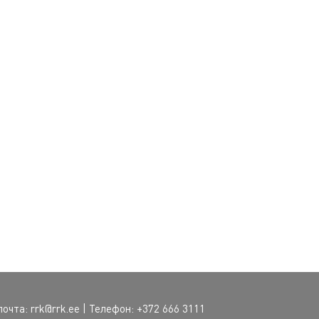
-почта:
rrk@rrk.ee
| Телефон: +372 666 3111