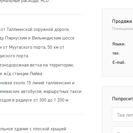
мунальные расходы, НСО
Продажи 
Помещение
 от Таллиннской окружной дороги,
ду Пярнуским и Вильяндиским шоссе
Языки:
м от Муугаского порта, 50 км от
тел:
диского порта
E-mail:
знодорожная ветка на территории,
е ж/д станции Лийва
новки около 15 линий таллиннских и
юмааских автобусов, маршрутных такси
Попросит
ездов в радиусе от 300 до 1 200 м
льное здание с плоской крышей