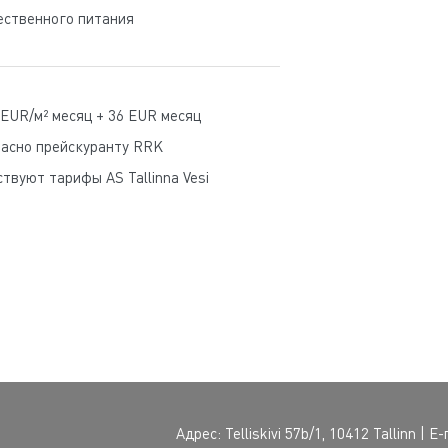
ественного питания
 ЕUR/м² месяц + 36 EUR месяц
ласно прейскуранту RRK
твуют тарифы AS Tallinna Vesi
Aдрес: Telliskivi 57b/1, 10412 Tallinn | Е