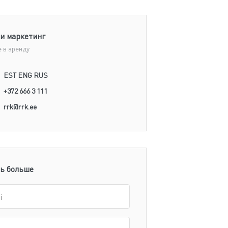
и маркетинг
 в аренду
EST ENG RUS
+372 666 3 111
rrk@rrk.ee
ь больше