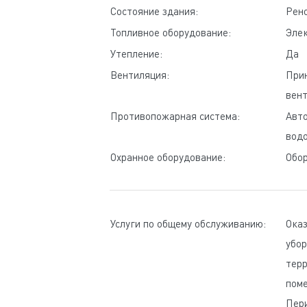
Состояние здания:
Pен
Топливное оборудование:
Эле
Утепление:
Да
Вентиляция:
Прин
вен
Противопожарная система:
Aвто
вод
Охранное оборудование:
Oбор
Услуги по общему обслуживанию:
Oказ
убор
терр
поме
Пер