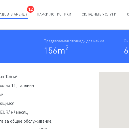
12
АДОВ В АРЕНДY
ПАРКИ ЛОГИСТИКИ
СКЛАДНЫЕ УСЛУГИ
Предлагаемая площадь для найма
Сн
2
156m
6
ы 156 м²
алао 11, Таллинн
м²
ющийся
 EUR/ м² месяц
а за общее обслуживание,