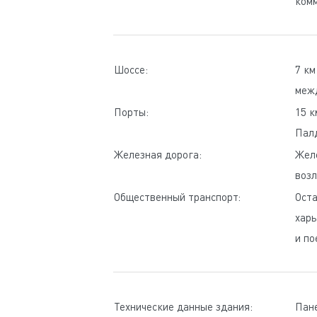
ком
Шоссе:
7 км
меж
Порты:
15 к
Пал
Железная дорога:
Желе
возл
Общественный транспорт:
Oста
харь
и по
Технические данные здания:
Пане