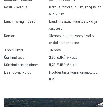
Kasulik kõrgus:
Kõrgus fermi alla 6 m, kõrgus lae
alla 7,2 m
Laadimistingimused:
Laadimissillad, käärtõstukid ja
kaldteed
Kontor:
Olemas ladudes sees, lisaks
eraldi kontorihoone
Olmeruumid:
Olemas
Üürihind ladu:
3,80 EUR/m² kuus
Üürihind kontor, olme:
5,75 EUR/m² kuus
Lisanduvad kulud:
Hooldustasu, kommunaalkulud,
KM