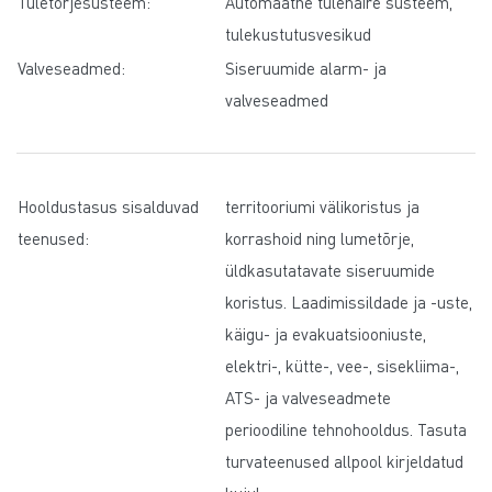
Tuletõrjesüsteem:
Automaatne tulehäire süsteem,
tulekustutusvesikud
Valveseadmed:
Siseruumide alarm- ja
valveseadmed
Hooldustasus sisalduvad
territooriumi välikoristus ja
teenused:
korrashoid ning lumetõrje,
üldkasutatavate siseruumide
koristus. Laadimissildade ja -uste,
käigu- ja evakuatsiooniuste,
elektri-, kütte-, vee-, sisekliima-,
ATS- ja valveseadmete
perioodiline tehnohooldus. Tasuta
turvateenused allpool kirjeldatud