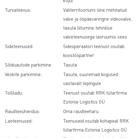
kujul
Turvateenus:
Väliterritooriumi öine mehitatud
valve ja ööpäevaringne videovalve,
tasuta liitumine tehnilise
valveteenusega laoruumis sees
Sideteenused:
Sideoperaatori teenust osutab
koostööpartner
Sõiduautode parkimine:
Tasuta
Veokite parkimine:
Tasuta, suuremad kogused
vastavalt lepingule
Tolliladu:
Teenust osutab RRK tütarfirma
Estonia Logistics OÜ
Raudteeühendus:
Oma raudteeharu
Laoteenused:
Teenuseid osutab kohapeal RRK
tütarfirma Estonia Logistics OÜ