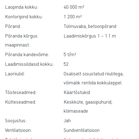
Laopinda kokku:
40 000 m²
Kontoripind kokku:
1 200 m²
Põrand:
Tolmuvaba, betoonpõrand
Põranda kõrgus
Laadimiskõrgus 1 – 1.1 m
maapinnast:
Põranda kandevõime:
5 t/m²
Laadimissildasid kokku:
52
Laoriiulid:
Osaliselt sisustatud riiulitega,
võimalik rentida kokkuleppel
Tõsteseadmed:
Käärtõstukid
Kütteseadmed:
Keskküte, gaasipuhurid,
kliimaseade
Soojustus:
Jah
Ventilatsioon:
Sundventilatsioon