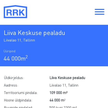
Liiva Keskuse pealadu
Liivalao 11, Tallinn
Üüripind
2
44 000m
Üldkirjeldus:
Liiva Keskuse pealadu
Aadress:
Liivalao 11, Tallinn
Territooriumi pindala:
109 000 m²
Hoone üldpindala:
44 000 m
²
Ruumide pindalad:
500 kuni 2300 m²