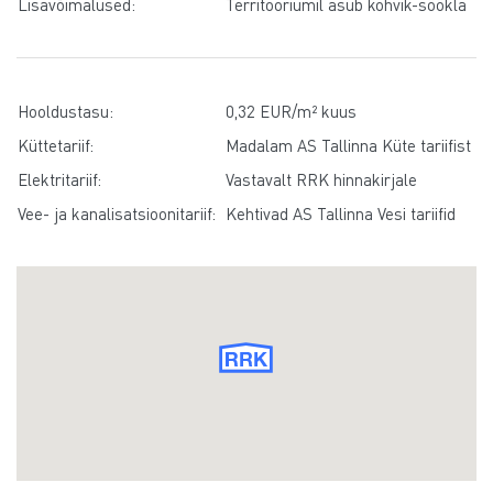
Lisavõimalused:
Territooriumil asub kohvik-söökla
Hooldustasu:
0,32 EUR/m² kuus
Küttetariif:
Madalam AS Tallinna Küte tariifist
Elektritariif:
Vastavalt RRK hinnakirjale
Vee- ja kanalisatsioonitariif:
Kehtivad AS Tallinna Vesi tariifid