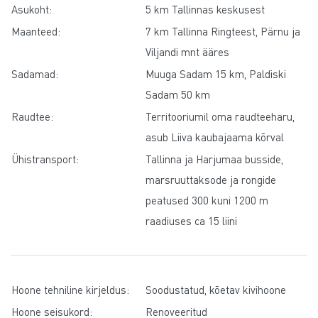
Asukoht:
5 km Tallinnas keskusest
Maanteed:
7 km Tallinna Ringteest, Pärnu ja
Viljandi mnt ääres
Sadamad:
Muuga Sadam 15 km, Paldiski
Sadam 50 km
Raudtee:
Territooriumil oma raudteeharu,
asub Liiva kaubajaama kõrval
Ühistransport:
Tallinna ja Harjumaa busside,
marsruuttaksode ja rongide
peatused 300 kuni 1200 m
raadiuses ca 15 liini
Hoone tehniline kirjeldus:
Soodustatud, kõetav kivihoone
Hoone seisukord:
Renoveeritud